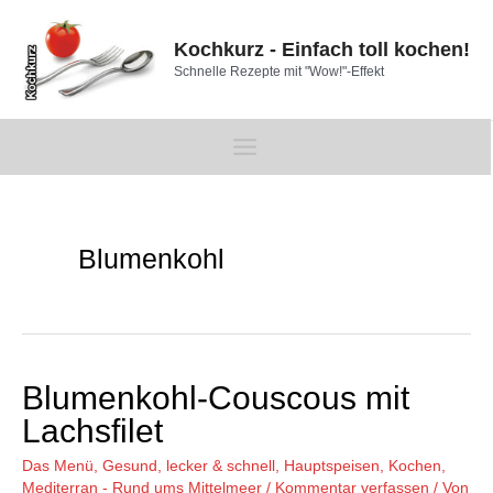
Zum
Inhalt
Kochkurz - Einfach toll kochen!
springen
Schnelle Rezepte mit "Wow!"-Effekt
Main
Menu
Blumenkohl
Blumenkohl-Couscous mit
Lachsfilet
Das Menü
,
Gesund, lecker & schnell
,
Hauptspeisen
,
Kochen
,
Mediterran - Rund ums Mittelmeer
/
Kommentar verfassen
/ Von