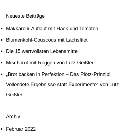
u
c
Neueste Beiträge
h
Makkaroni-Auflauf mit Hack und Tomaten
e
Blumenkohl-Couscous mit Lachsfilet
n
Die 15 wertvollsten Lebensmittel
n
Mischbrot mit Roggen von Lutz Geißler
a
c
„Brot backen in Perfektion – Das Plötz-Prinzip!
h
Vollendete Ergebnisse statt Experimente“ von Lutz
:
Geißler
Archiv
Februar 2022