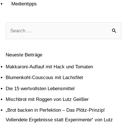
Medientipps
S
u
c
Neueste Beiträge
h
Makkaroni-Auflauf mit Hack und Tomaten
e
Blumenkohl-Couscous mit Lachsfilet
n
Die 15 wertvollsten Lebensmittel
n
Mischbrot mit Roggen von Lutz Geißler
a
c
„Brot backen in Perfektion – Das Plötz-Prinzip!
h
Vollendete Ergebnisse statt Experimente“ von Lutz