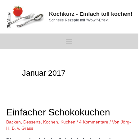
Zum
Inhalt
Kochkurz - Einfach toll kochen!
springen
Schnelle Rezepte mit "Wow!"-Effekt
Main
Menu
Januar 2017
Einfacher Schokokuchen
Backen
,
Desserts
,
Kochen
,
Kuchen
/
4 Kommentare
/ Von
Jörg-
H. B. v. Grass