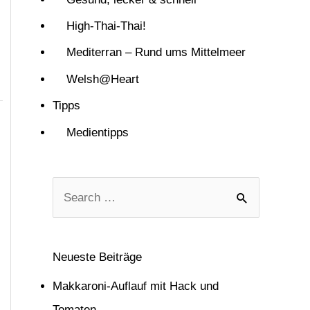
High-Thai-Thai!
Mediterran – Rund ums Mittelmeer
Welsh@Heart
Tipps
Medientipps
S
u
c
Neueste Beiträge
h
Makkaroni-Auflauf mit Hack und
e
Tomaten