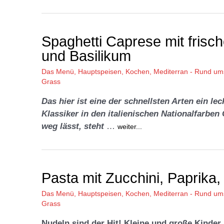
Spaghetti Caprese mit frisc
und Basilikum
Das Menü
,
Hauptspeisen
,
Kochen
,
Mediterran - Rund um
Grass
Das hier ist eine der schnellsten Arten ein l
Klassiker in den italienischen Nationalfarbe
weg lässt, steht
…
weiter...
Pasta mit Zucchini, Paprika
Das Menü
,
Hauptspeisen
,
Kochen
,
Mediterran - Rund um
Grass
Nudeln sind der Hit! Kleine und große Kinder 