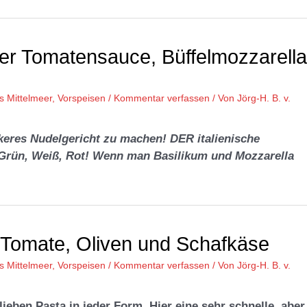
her Tomatensauce, Büffelmozzarella
s Mittelmeer
,
Vorspeisen
/
Kommentar verfassen
/ Von
Jörg-H. B. v.
eckeres Nudelgericht zu machen! DER italienische
n Grün, Weiß, Rot! Wenn man Basilikum und Mozzarella
, Tomate, Oliven und Schafkäse
s Mittelmeer
,
Vorspeisen
/
Kommentar verfassen
/ Von
Jörg-H. B. v.
lieben Pasta in jeder Form. Hier eine sehr schnelle, aber