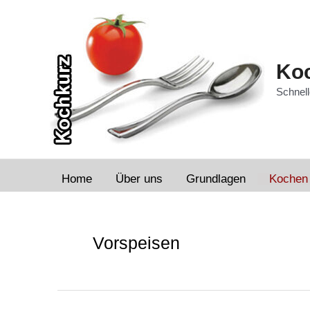
Zum
Inhalt
springen
Koc
Schnell
Home
Über uns
Grundlagen
Kochen
Seitennummerierung
der
Vorspeisen
Beiträge