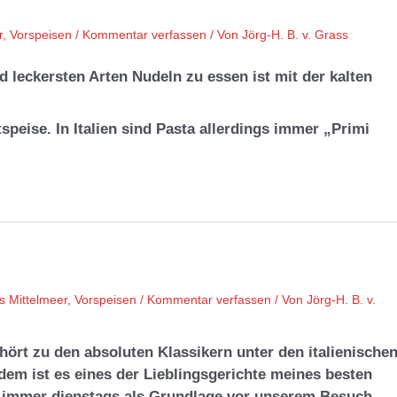
r
,
Vorspeisen
/
Kommentar verfassen
/ Von
Jörg-H. B. v. Grass
d leckersten Arten Nudeln zu essen ist mit der kalten
speise. In Italien sind Pasta allerdings immer „Primi
s Mittelmeer
,
Vorspeisen
/
Kommentar verfassen
/ Von
Jörg-H. B. v.
ört zu den absoluten Klassikern unter den italienische
em ist es eines der Lieblingsgerichte meines besten
r immer dienstags als Grundlage vor unserem Besuch
…