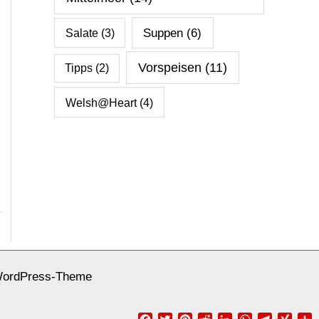
Salate
(3)
Suppen
(6)
Vorspeisen
(11)
Tipps
(2)
Welsh@Heart
(4)
WordPress-Theme
Facebook
Twitter
Pinterest
Reddit
LinkedIn
WhatsApp
Telegra
XIN
T