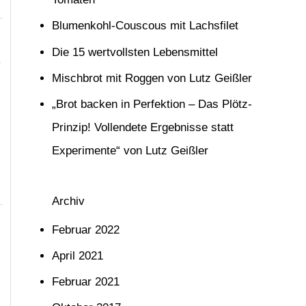
n
Blumenkohl-Couscous mit Lachsfilet
n
Die 15 wertvollsten Lebensmittel
a
Mischbrot mit Roggen von Lutz Geißler
c
h
„Brot backen in Perfektion – Das Plötz-
:
Prinzip! Vollendete Ergebnisse statt
Experimente“ von Lutz Geißler
Archiv
Februar 2022
April 2021
Februar 2021