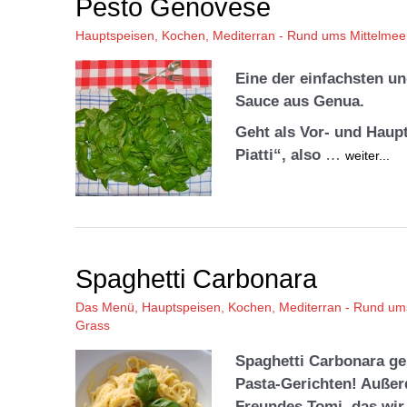
Pesto Genovese
Hauptspeisen
,
Kochen
,
Mediterran - Rund ums Mittelmee
Eine der einfachsten un
Sauce aus Genua.
Geht als Vor- und Haupt
Piatti“, also
…
weiter...
Spaghetti Carbonara
Das Menü
,
Hauptspeisen
,
Kochen
,
Mediterran - Rund um
Grass
Spaghetti Carbonara geh
Pasta-Gerichten! Außerd
Freundes Tomi, das wi