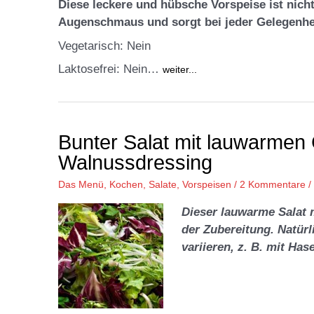
Diese leckere und hübsche Vorspeise ist nich
Augenschmaus und sorgt bei jeder Gelegenhe
Vegetarisch: Nein
Laktosefrei: Nein…
weiter...
Bunter Salat mit lauwarmen
Walnussdressing
Das Menü
,
Kochen
,
Salate
,
Vorspeisen
/
2 Kommentare
/
Dieser lauwarme Salat m
der Zubereitung. Natür
variieren, z. B. mit Ha