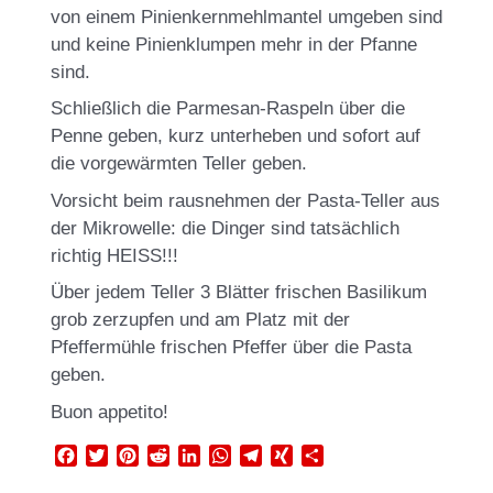
von einem Pinienkernmehlmantel umgeben sind
und keine Pinienklumpen mehr in der Pfanne
sind.
Schließlich die Parmesan-Raspeln über die
Penne geben, kurz unterheben und sofort auf
die vorgewärmten Teller geben.
Vorsicht beim rausnehmen der Pasta-Teller aus
der Mikrowelle: die Dinger sind tatsächlich
richtig HEISS!!!
Über jedem Teller 3 Blätter frischen Basilikum
grob zerzupfen und am Platz mit der
Pfeffermühle frischen Pfeffer über die Pasta
geben.
Buon appetito!
F
T
P
R
L
W
T
X
T
a
w
i
e
i
h
e
I
e