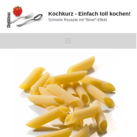
Zum
Inhalt
Kochkurz - Einfach toll kochen!
springen
Schnelle Rezepte mit "Wow!"-Effekt
Main
Beitragsnavigation
Menu