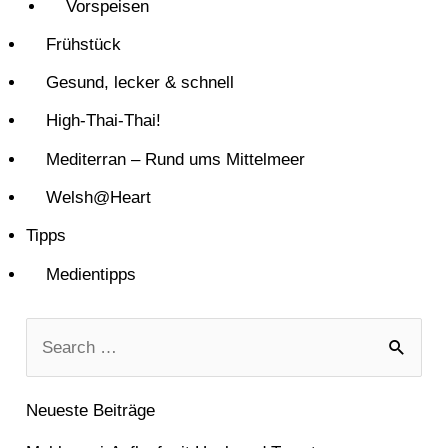
Vorspeisen
Frühstück
Gesund, lecker & schnell
High-Thai-Thai!
Mediterran – Rund ums Mittelmeer
Welsh@Heart
Tipps
Medientipps
S
u
Neueste Beiträge
c