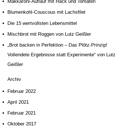
Makkaroni-Auflauf mit Hack und Tomaten
h
e
Blumenkohl-Couscous mit Lachsfilet
n
Die 15 wertvollsten Lebensmittel
n
Mischbrot mit Roggen von Lutz Geißler
a
„Brot backen in Perfektion – Das Plötz-Prinzip!
c
Vollendete Ergebnisse statt Experimente“ von Lutz
h
Geißler
:
Archiv
Februar 2022
April 2021
Februar 2021
Oktober 2017