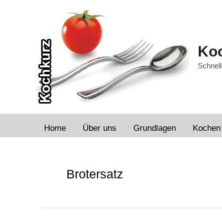
Zum
Inhalt
springen
Koc
Schnell
Home
Über uns
Grundlagen
Kochen
Brotersatz