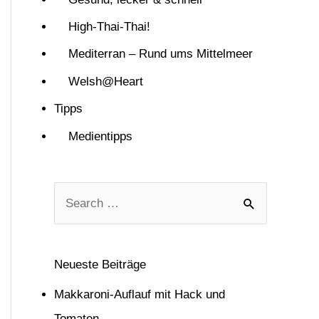
High-Thai-Thai!
Mediterran – Rund ums Mittelmeer
Welsh@Heart
Tipps
Medientipps
S
u
c
Neueste Beiträge
h
Makkaroni-Auflauf mit Hack und
e
Tomaten