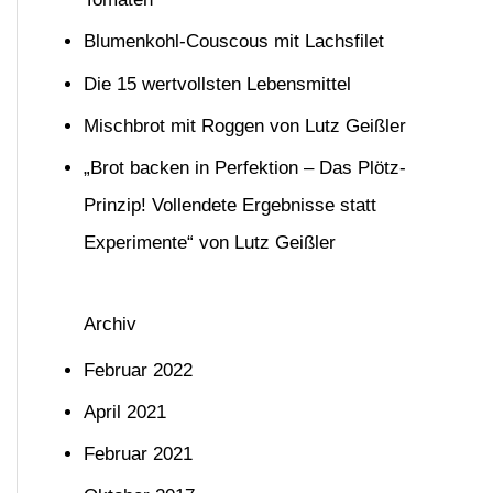
n
Blumenkohl-Couscous mit Lachsfilet
n
Die 15 wertvollsten Lebensmittel
a
Mischbrot mit Roggen von Lutz Geißler
c
h
„Brot backen in Perfektion – Das Plötz-
:
Prinzip! Vollendete Ergebnisse statt
Experimente“ von Lutz Geißler
Archiv
Februar 2022
April 2021
Februar 2021