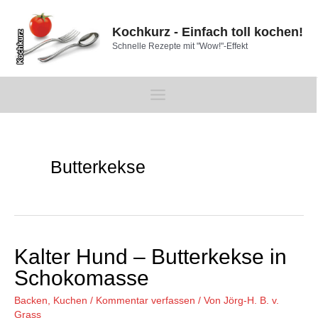
Zum
Inhalt
Kochkurz - Einfach toll kochen!
springen
Schnelle Rezepte mit "Wow!"-Effekt
Main
Menu
Butterkekse
Kalter Hund – Butterkekse in
Schokomasse
Backen
,
Kuchen
/
Kommentar verfassen
/ Von
Jörg-H. B. v.
Grass