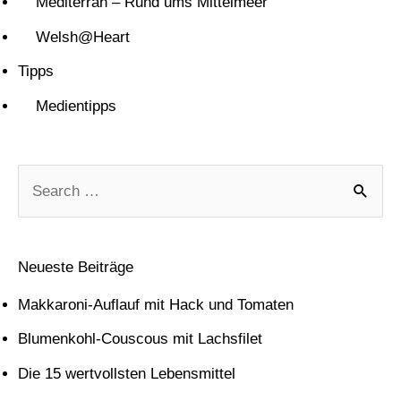
Mediterran – Rund ums Mittelmeer
Welsh@Heart
Tipps
Medientipps
S
u
c
Neueste Beiträge
h
Makkaroni-Auflauf mit Hack und Tomaten
e
Blumenkohl-Couscous mit Lachsfilet
n
Die 15 wertvollsten Lebensmittel
n