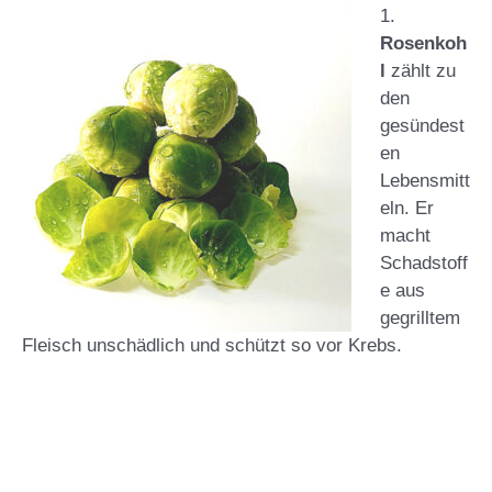
1.
Rosenkoh
l
zählt zu
den
gesündest
en
Lebensmitt
eln. Er
macht
Schadstoff
e aus
gegrilltem
Fleisch unschädlich und schützt so vor Krebs.