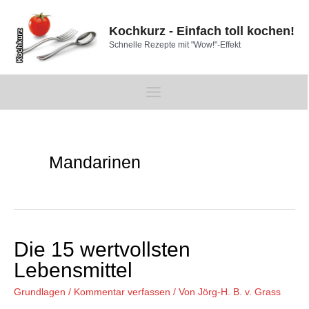
Zum
Inhalt
Kochkurz - Einfach toll kochen!
springen
Schnelle Rezepte mit "Wow!"-Effekt
Main
Menu
Mandarinen
Die 15 wertvollsten
Lebensmittel
Grundlagen
/
Kommentar verfassen
/ Von
Jörg-H. B. v. Grass