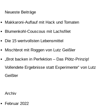
u
c
Neueste Beiträge
h
Makkaroni-Auflauf mit Hack und Tomaten
e
Blumenkohl-Couscous mit Lachsfilet
n
Die 15 wertvollsten Lebensmittel
n
Mischbrot mit Roggen von Lutz Geißler
a
c
„Brot backen in Perfektion – Das Plötz-Prinzip!
h
Vollendete Ergebnisse statt Experimente“ von Lutz
:
Geißler
Archiv
Februar 2022