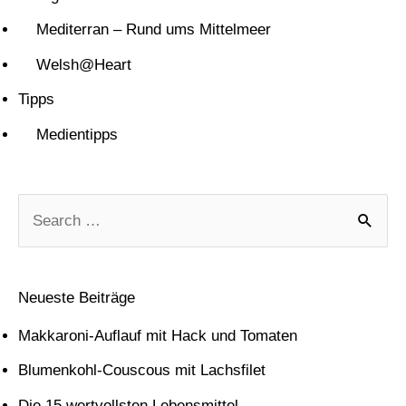
Mediterran – Rund ums Mittelmeer
Welsh@Heart
Tipps
Medientipps
S
u
c
Neueste Beiträge
h
Makkaroni-Auflauf mit Hack und Tomaten
e
Blumenkohl-Couscous mit Lachsfilet
n
Die 15 wertvollsten Lebensmittel