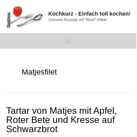
Zum
Inhalt
Kochkurz - Einfach toll kochen!
springen
Schnelle Rezepte mit "Wow!"-Effekt
Main
Menu
Matjesfilet
Tartar von Matjes mit Apfel,
Roter Bete und Kresse auf
Schwarzbrot