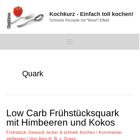
Zum
Inhalt
Kochkurz - Einfach toll kochen!
springen
Schnelle Rezepte mit "Wow!"-Effekt
Main
Menu
Quark
Low Carb Frühstücksquark
mit Himbeeren und Kokos
Frühstück
,
Gesund, lecker & schnell
,
Kochen
/
Kommentar
verfassen
/ Von
Jörg-H. B. v. Grass