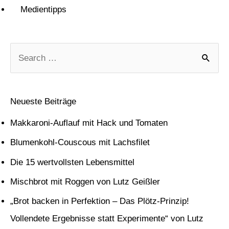
Medientipps
S
u
c
Neueste Beiträge
h
Makkaroni-Auflauf mit Hack und Tomaten
e
Blumenkohl-Couscous mit Lachsfilet
n
Die 15 wertvollsten Lebensmittel
n
Mischbrot mit Roggen von Lutz Geißler
a
c
„Brot backen in Perfektion – Das Plötz-Prinzip!
h
Vollendete Ergebnisse statt Experimente“ von Lutz