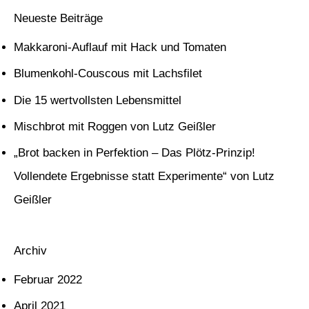
c
Neueste Beiträge
h
Makkaroni-Auflauf mit Hack und Tomaten
e
Blumenkohl-Couscous mit Lachsfilet
n
Die 15 wertvollsten Lebensmittel
n
Mischbrot mit Roggen von Lutz Geißler
a
c
„Brot backen in Perfektion – Das Plötz-Prinzip!
h
Vollendete Ergebnisse statt Experimente“ von Lutz
:
Geißler
Archiv
Februar 2022
April 2021