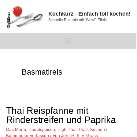
Zum
Inhalt
Kochkurz - Einfach toll kochen!
springen
Schnelle Rezepte mit "Wow!"-Effekt
Main
Menu
Basmatireis
Thai Reispfanne mit
Rinderstreifen und Paprika
Das Menü
,
Hauptspeisen
,
High-Thai-Thai!
,
Kochen
/
Kommentar verfassen
/ Von
Jörg-H. B. v. Grass