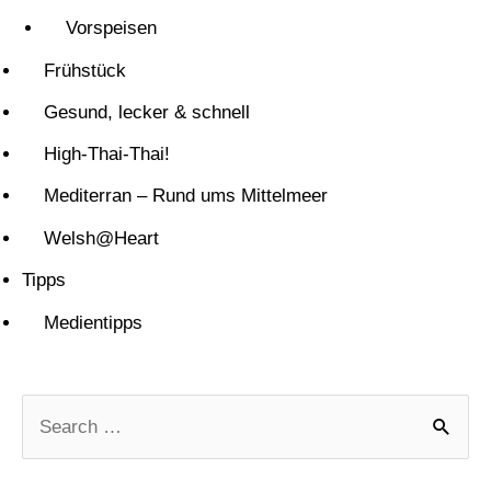
Vorspeisen
Frühstück
Gesund, lecker & schnell
High-Thai-Thai!
Mediterran – Rund ums Mittelmeer
Welsh@Heart
Tipps
Medientipps
S
u