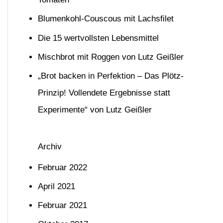
n
Blumenkohl-Couscous mit Lachsfilet
n
Die 15 wertvollsten Lebensmittel
a
Mischbrot mit Roggen von Lutz Geißler
c
h
„Brot backen in Perfektion – Das Plötz-
:
Prinzip! Vollendete Ergebnisse statt
Experimente“ von Lutz Geißler
Archiv
Februar 2022
April 2021
Februar 2021