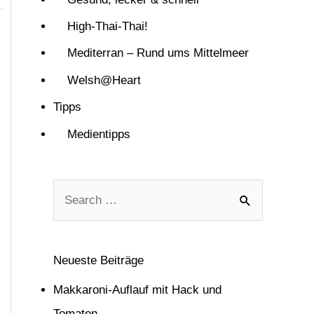
High-Thai-Thai!
Mediterran – Rund ums Mittelmeer
Welsh@Heart
Tipps
Medientipps
S
u
c
Neueste Beiträge
h
Makkaroni-Auflauf mit Hack und
e
Tomaten