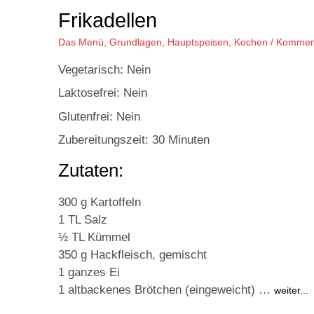
Frikadellen
Das Menü
,
Grundlagen
,
Hauptspeisen
,
Kochen
/
Komment
Vegetarisch: Nein
Laktosefrei: Nein
Glutenfrei: Nein
Zubereitungszeit: 30 Minuten
Zutaten:
300 g Kartoffeln
1 TL Salz
½ TL Kümmel
350 g Hackfleisch, gemischt
1 ganzes Ei
1 altbackenes Brötchen (eingeweicht) …
weiter...