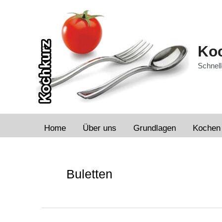
Zum
Inhalt
springen
Koc
Schnell
Home
Über uns
Grundlagen
Kochen
Buletten