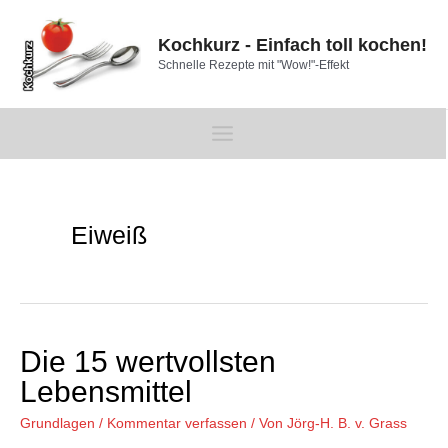
Zum
Inhalt
Kochkurz - Einfach toll kochen!
springen
Schnelle Rezepte mit "Wow!"-Effekt
Main
Menu
Eiweiß
Die 15 wertvollsten
Lebensmittel
Grundlagen
/
Kommentar verfassen
/ Von
Jörg-H. B. v. Grass