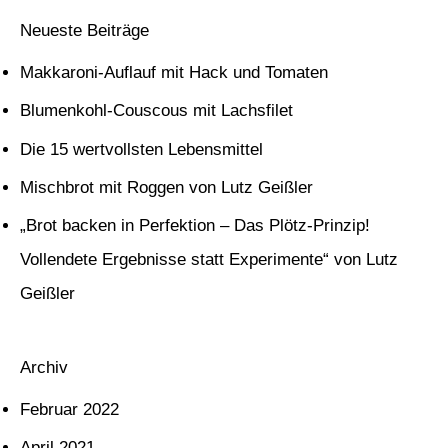
c
Neueste Beiträge
h
Makkaroni-Auflauf mit Hack und Tomaten
e
Blumenkohl-Couscous mit Lachsfilet
n
Die 15 wertvollsten Lebensmittel
n
Mischbrot mit Roggen von Lutz Geißler
a
c
„Brot backen in Perfektion – Das Plötz-Prinzip!
h
Vollendete Ergebnisse statt Experimente“ von Lutz
:
Geißler
Archiv
Februar 2022
April 2021