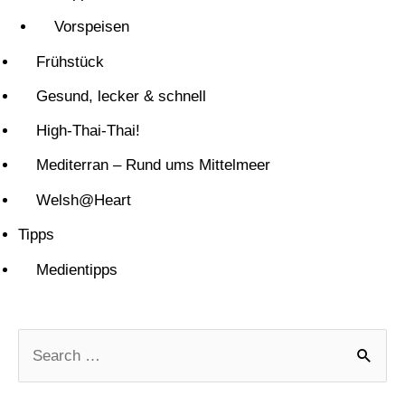
Vorspeisen
Frühstück
Gesund, lecker & schnell
High-Thai-Thai!
Mediterran – Rund ums Mittelmeer
Welsh@Heart
Tipps
Medientipps
S
u