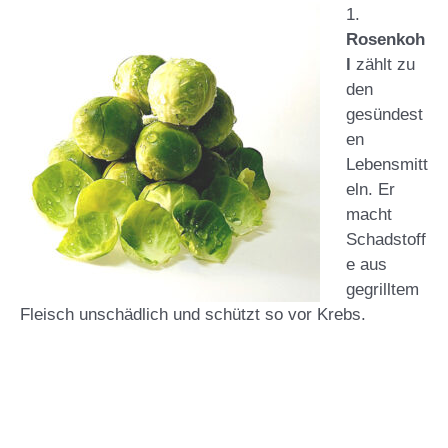
1.
Rosenkoh
l
zählt zu
den
gesündest
en
Lebensmitt
eln. Er
macht
Schadstoff
e aus
gegrilltem
Fleisch unschädlich und schützt so vor Krebs.