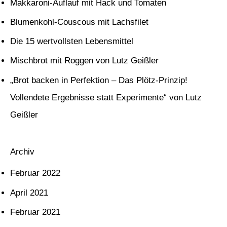
Makkaroni-Auflauf mit Hack und Tomaten
e
Blumenkohl-Couscous mit Lachsfilet
n
Die 15 wertvollsten Lebensmittel
n
Mischbrot mit Roggen von Lutz Geißler
a
c
„Brot backen in Perfektion – Das Plötz-Prinzip!
h
Vollendete Ergebnisse statt Experimente“ von Lutz
:
Geißler
Archiv
Februar 2022
April 2021
Februar 2021