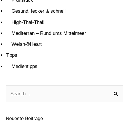
Frühstück
Gesund, lecker & schnell
High-Thai-Thai!
Mediterran – Rund ums Mittelmeer
Welsh@Heart
Tipps
Medientipps
S
u
c
Neueste Beiträge
h