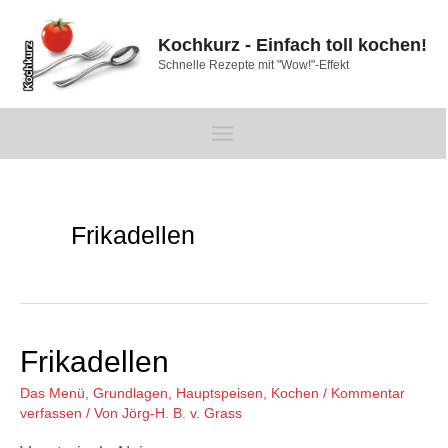
Zum
Inhalt
Kochkurz - Einfach toll kochen!
springen
Schnelle Rezepte mit "Wow!"-Effekt
Main
Menu
Frikadellen
Frikadellen
Das Menü
,
Grundlagen
,
Hauptspeisen
,
Kochen
/
Kommentar
verfassen
/ Von
Jörg-H. B. v. Grass