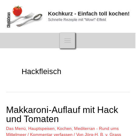
Zum
Inhalt
Kochkurz - Einfach toll kochen!
springen
Schnelle Rezepte mit "Wow!"-Effekt
Main
Menu
Hackfleisch
Makkaroni-Auflauf mit Hack
und Tomaten
Das Menü
,
Hauptspeisen
,
Kochen
,
Mediterran - Rund ums
Mittelmeer
/
Kommentar verfassen
/ Von
Jörg-H. B. v. Grass