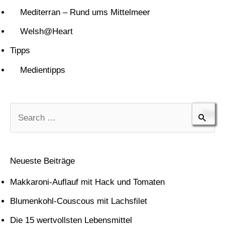
Mediterran – Rund ums Mittelmeer
Welsh@Heart
Tipps
Medientipps
S
u
c
Neueste Beiträge
h
Makkaroni-Auflauf mit Hack und Tomaten
e
Blumenkohl-Couscous mit Lachsfilet
n
Die 15 wertvollsten Lebensmittel
n