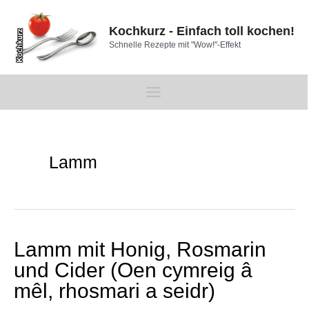
Zum
Inhalt
Kochkurz - Einfach toll kochen!
springen
Schnelle Rezepte mit "Wow!"-Effekt
Main
Menu
Lamm
Lamm mit Honig, Rosmarin
und Cider (Oen cymreig â
mêl, rhosmari a seidr)