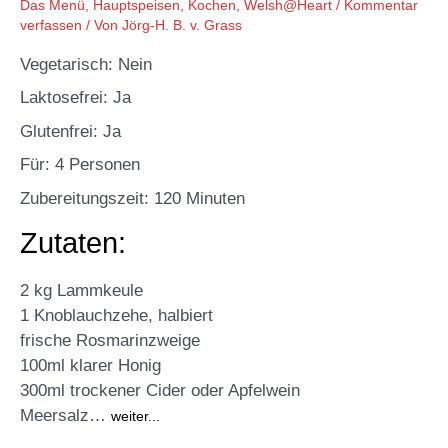
Das Menü
,
Hauptspeisen
,
Kochen
,
Welsh@Heart
/
Kommentar
verfassen
/ Von
Jörg-H. B. v. Grass
Vegetarisch: Nein
Laktosefrei: Ja
Glutenfrei: Ja
Für: 4 Personen
Zubereitungszeit: 120 Minuten
Zutaten:
2 kg Lammkeule
1 Knoblauchzehe, halbiert
frische Rosmarinzweige
100ml klarer Honig
300ml trockener Cider oder Apfelwein
Meersalz…
weiter...