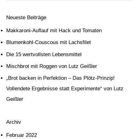
u
c
Neueste Beiträge
h
Makkaroni-Auflauf mit Hack und Tomaten
e
Blumenkohl-Couscous mit Lachsfilet
n
Die 15 wertvollsten Lebensmittel
n
Mischbrot mit Roggen von Lutz Geißler
a
c
„Brot backen in Perfektion – Das Plötz-Prinzip!
h
Vollendete Ergebnisse statt Experimente“ von Lutz
:
Geißler
Archiv
Februar 2022