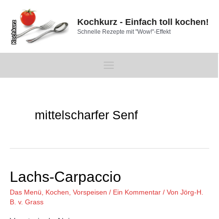
Zum
Inhalt
Kochkurz - Einfach toll kochen!
springen
Schnelle Rezepte mit "Wow!"-Effekt
Main
Menu
mittelscharfer Senf
Lachs-Carpaccio
Das Menü
,
Kochen
,
Vorspeisen
/
Ein Kommentar
/ Von
Jörg-H.
B. v. Grass