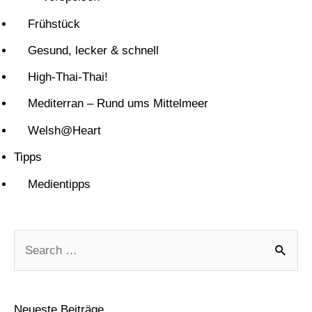
Frühstück
Gesund, lecker & schnell
High-Thai-Thai!
Mediterran – Rund ums Mittelmeer
Welsh@Heart
Tipps
Medientipps
S
u
c
Neueste Beiträge