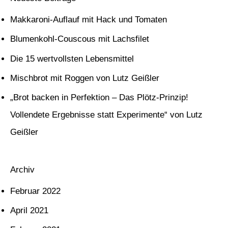
h
Makkaroni-Auflauf mit Hack und Tomaten
e
Blumenkohl-Couscous mit Lachsfilet
n
Die 15 wertvollsten Lebensmittel
n
Mischbrot mit Roggen von Lutz Geißler
a
c
„Brot backen in Perfektion – Das Plötz-Prinzip!
h
Vollendete Ergebnisse statt Experimente“ von Lutz
:
Geißler
Archiv
Februar 2022
April 2021