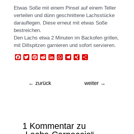
Etwas Soße mit einem Pinsel auf einem Teller
verteilen und dünn geschnittene Lachsstücke
darauflegen. Diese erneut mit etwas Soße
bestreichen.
Den Lachs etwa 2 Minuten im Backofen grillen,
mit Dillspitzen garnieren und sofort servieren.
F
T
P
R
L
W
T
X
T
a
w
i
e
i
h
e
I
e
c
i
n
d
n
a
l
N
i
e
t
t
d
k
t
e
G
l
b
t
e
i
e
s
g
e
←
zurück
weiter
→
o
e
r
t
d
A
r
n
o
r
e
I
p
a
k
s
n
p
m
t
1 Kommentar zu