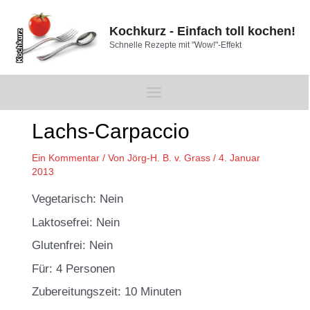
Zum
Inhalt
Kochkurz - Einfach toll kochen!
springen
Schnelle Rezepte mit "Wow!"-Effekt
Main
Beitragsnavigation
Menu
Lachs-Carpaccio
Ein Kommentar
/ Von
Jörg-H. B. v. Grass
/
4. Januar
2013
Vegetarisch: Nein
Laktosefrei: Nein
Glutenfrei: Nein
Für: 4 Personen
Zubereitungszeit: 10 Minuten