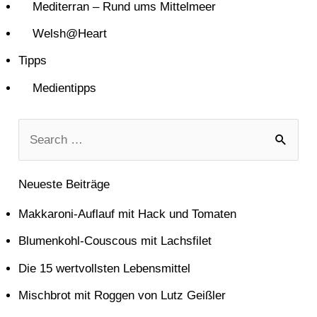
Mediterran – Rund ums Mittelmeer
Welsh@Heart
Tipps
Medientipps
S
u
Neueste Beiträge
c
Makkaroni-Auflauf mit Hack und Tomaten
h
e
Blumenkohl-Couscous mit Lachsfilet
n
Die 15 wertvollsten Lebensmittel
n
Mischbrot mit Roggen von Lutz Geißler
a