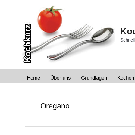
Zum
Inhalt
springen
Koc
Schnell
Home
Über uns
Grundlagen
Kochen
Oregano