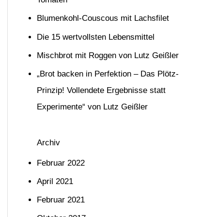
n
Blumenkohl-Couscous mit Lachsfilet
n
Die 15 wertvollsten Lebensmittel
a
Mischbrot mit Roggen von Lutz Geißler
c
h
„Brot backen in Perfektion – Das Plötz-
:
Prinzip! Vollendete Ergebnisse statt
Experimente“ von Lutz Geißler
Archiv
Februar 2022
April 2021
Februar 2021