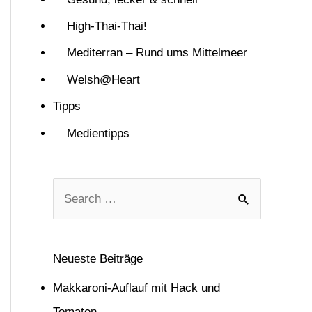
High-Thai-Thai!
Mediterran – Rund ums Mittelmeer
Welsh@Heart
Tipps
Medientipps
S
u
c
Neueste Beiträge
h
Makkaroni-Auflauf mit Hack und
e
Tomaten