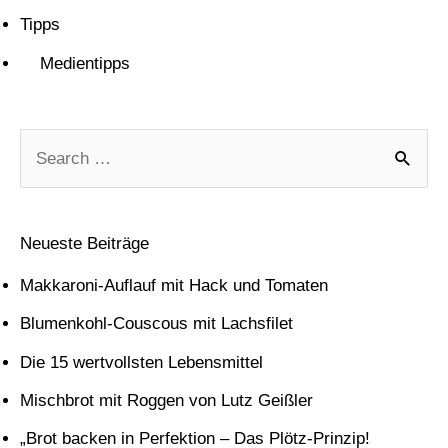
Tipps
Medientipps
S
u
c
Neueste Beiträge
h
Makkaroni-Auflauf mit Hack und Tomaten
e
Blumenkohl-Couscous mit Lachsfilet
n
Die 15 wertvollsten Lebensmittel
n
Mischbrot mit Roggen von Lutz Geißler
a
c
„Brot backen in Perfektion – Das Plötz-Prinzip!