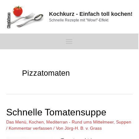
Zum
Inhalt
Kochkurz - Einfach toll kochen!
springen
Schnelle Rezepte mit "Wow!"-Effekt
Main
Menu
Pizzatomaten
Schnelle Tomatensuppe
Das Menü
,
Kochen
,
Mediterran - Rund ums Mittelmeer
,
Suppen
/
Kommentar verfassen
/ Von
Jörg-H. B. v. Grass