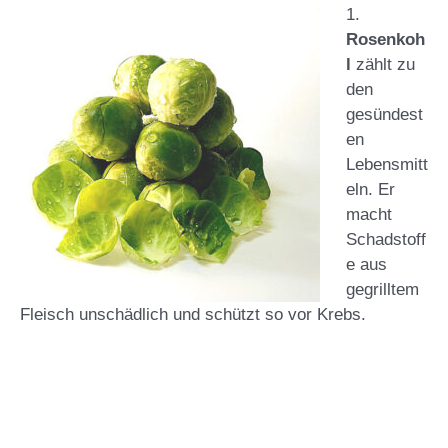
1.
Rosenkoh
l
zählt zu
den
gesündest
en
Lebensmitt
eln. Er
macht
Schadstoff
e aus
gegrilltem
Fleisch unschädlich und schützt so vor Krebs.