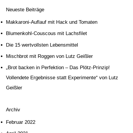
c
Neueste Beiträge
h
Makkaroni-Auflauf mit Hack und Tomaten
e
Blumenkohl-Couscous mit Lachsfilet
n
Die 15 wertvollsten Lebensmittel
n
Mischbrot mit Roggen von Lutz Geißler
a
c
„Brot backen in Perfektion – Das Plötz-Prinzip!
h
Vollendete Ergebnisse statt Experimente“ von Lutz
:
Geißler
Archiv
Februar 2022