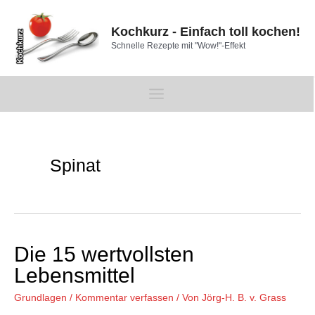
Zum
Inhalt
Kochkurz - Einfach toll kochen!
springen
Schnelle Rezepte mit "Wow!"-Effekt
Main
Menu
Spinat
Die 15 wertvollsten
Lebensmittel
Grundlagen
/
Kommentar verfassen
/ Von
Jörg-H. B. v. Grass