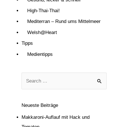
High-Thai-Thai!
Mediterran – Rund ums Mittelmeer
Welsh@Heart
Tipps
Medientipps
S
u
c
Neueste Beiträge
h
Makkaroni-Auflauf mit Hack und
e
Tomaten