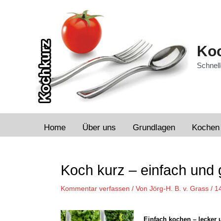
Zum
Inhalt
springen
Koc
Schnell
Home
Über uns
Grundlagen
Kochen
Beitragsnavigation
Koch kurz – einfach und
Kommentar verfassen
/ Von
Jörg-H. B. v. Grass
/
1
Einfach kochen – lecker