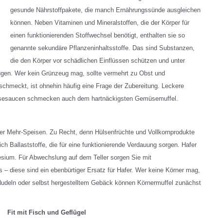
gesunde Nährstoffpakete, die manch Ernährungssünde ausgleichen
können. Neben Vitaminen und Mineralstoffen, die der Körper für
einen funktionierenden Stoffwechsel benötigt, enthalten sie so
genannte sekundäre Pflanzeninhaltsstoffe. Das sind Substanzen,
die den Körper vor schädlichen Einflüssen schützen und unter
gen. Wer kein Grünzeug mag, sollte vermehrt zu Obst und
chmeckt, ist ohnehin häufig eine Frage der Zubereitung. Leckere
müsesaucen schmecken auch dem hartnäckigsten Gemüsemuffel.
der Mehr-Speisen. Zu Recht, denn Hülsenfrüchte und Vollkornprodukte
ich Ballaststoffe, die für eine funktionierende Verdauung sorgen. Hafer
sium. Für Abwechslung auf dem Teller sorgen Sie mit
 – diese sind ein ebenbürtiger Ersatz für Hafer. Wer keine Körner mag,
 Nudeln oder selbst hergestelltem Gebäck können Körnermuffel zunächst
Fit mit Fisch und Geflügel