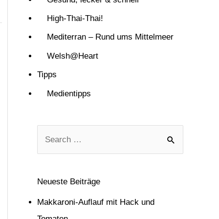
High-Thai-Thai!
Mediterran – Rund ums Mittelmeer
Welsh@Heart
Tipps
Medientipps
S
u
c
Neueste Beiträge
h
Makkaroni-Auflauf mit Hack und
e
Tomaten