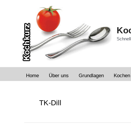
Zum
Inhalt
springen
Koc
Schnell
Home
Über uns
Grundlagen
Kochen
TK-Dill