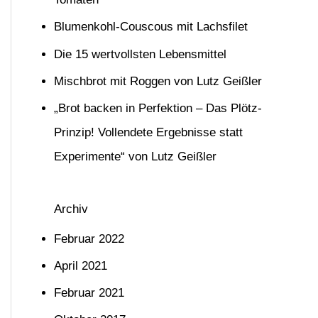
n
Blumenkohl-Couscous mit Lachsfilet
n
Die 15 wertvollsten Lebensmittel
a
Mischbrot mit Roggen von Lutz Geißler
c
h
„Brot backen in Perfektion – Das Plötz-
:
Prinzip! Vollendete Ergebnisse statt
Experimente“ von Lutz Geißler
Archiv
Februar 2022
April 2021
Februar 2021