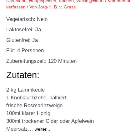
Das Menü
,
Hauptspeisen
,
Kochen
,
Welsh@Heart
/
Kommentar
verfassen
/ Von
Jörg-H. B. v. Grass
Vegetarisch: Nein
Laktosefrei: Ja
Glutenfrei: Ja
Für: 4 Personen
Zubereitungszeit: 120 Minuten
Zutaten:
2 kg Lammkeule
1 Knoblauchzehe, halbiert
frische Rosmarinzweige
100ml klarer Honig
300ml trockener Cider oder Apfelwein
Meersalz…
weiter...