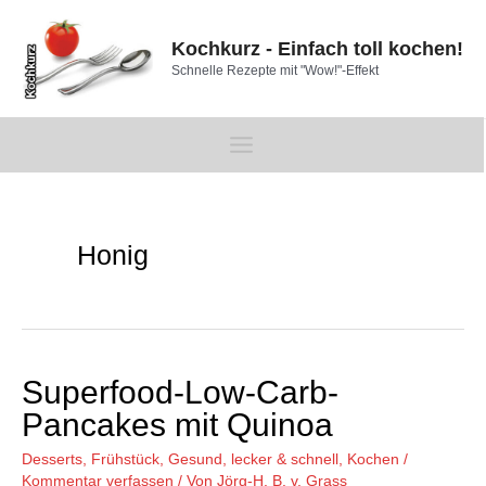
Zum
Inhalt
Kochkurz - Einfach toll kochen!
springen
Schnelle Rezepte mit "Wow!"-Effekt
Main
Menu
Honig
Superfood-Low-Carb-
Pancakes mit Quinoa
Desserts
,
Frühstück
,
Gesund, lecker & schnell
,
Kochen
/
Kommentar verfassen
/ Von
Jörg-H. B. v. Grass