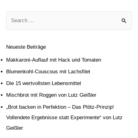
S
u
c
Neueste Beiträge
h
Makkaroni-Auflauf mit Hack und Tomaten
e
Blumenkohl-Couscous mit Lachsfilet
n
Die 15 wertvollsten Lebensmittel
n
Mischbrot mit Roggen von Lutz Geißler
a
c
„Brot backen in Perfektion – Das Plötz-Prinzip!
h
Vollendete Ergebnisse statt Experimente“ von Lutz
:
Geißler