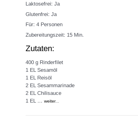
Laktosefrei: Ja
Glutenfrei: Ja
Für: 4 Personen
Zubereitungszeit: 15 Min.
Zutaten:
400 g Rinderfilet
1 EL Sesamöl
1 EL Reisöl
2 EL Sesammarinade
2 EL Chilisauce
1 EL …
weiter...