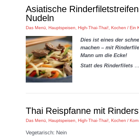
Asiatische Rinderfiletstreif
Nudeln
Das Menü
,
Hauptspeisen
,
High-Thai-Thai!
,
Kochen
/
Ein
Dies ist eines der schn
machen – mit Rinderfile
Mann um die Ecke!
Statt des Rinderfilets
Thai Reispfanne mit Rinders
Das Menü
,
Hauptspeisen
,
High-Thai-Thai!
,
Kochen
/
Komm
Vegetarisch: Nein