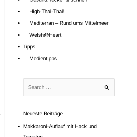
High-Thai-Thai!
Mediterran – Rund ums Mittelmeer
Welsh@Heart
Tipps
Medientipps
S
u
c
Neueste Beiträge
h
Makkaroni-Auflauf mit Hack und
e
Tomaten