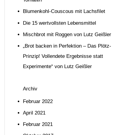
n
Blumenkohl-Couscous mit Lachsfilet
n
Die 15 wertvollsten Lebensmittel
a
Mischbrot mit Roggen von Lutz Geißler
c
h
„Brot backen in Perfektion – Das Plötz-
:
Prinzip! Vollendete Ergebnisse statt
Experimente“ von Lutz Geißler
Archiv
Februar 2022
April 2021
Februar 2021