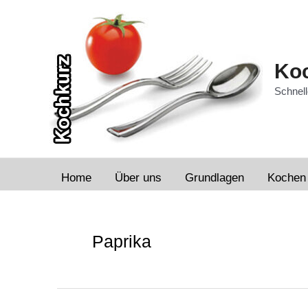
Zum
Inhalt
springen
Koc
Schnell
Home
Über uns
Grundlagen
Kochen
Paprika