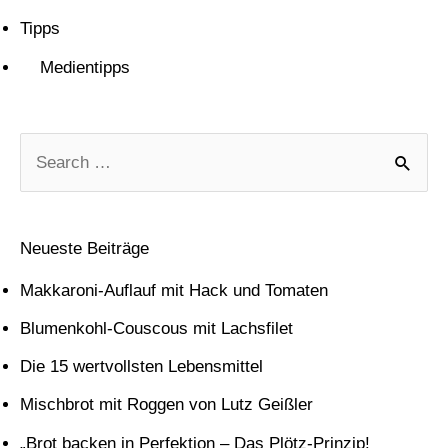
Tipps
Medientipps
S
u
c
Neueste Beiträge
h
Makkaroni-Auflauf mit Hack und Tomaten
e
Blumenkohl-Couscous mit Lachsfilet
n
Die 15 wertvollsten Lebensmittel
n
Mischbrot mit Roggen von Lutz Geißler
a
c
„Brot backen in Perfektion – Das Plötz-Prinzip!