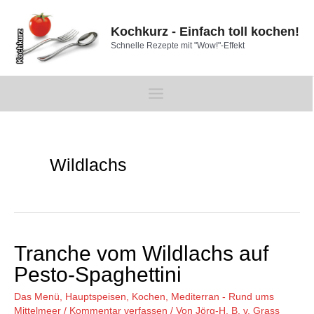
Zum
Inhalt
Kochkurz - Einfach toll kochen!
springen
Schnelle Rezepte mit "Wow!"-Effekt
Main
Menu
Wildlachs
Tranche vom Wildlachs auf
Pesto-Spaghettini
Das Menü
,
Hauptspeisen
,
Kochen
,
Mediterran - Rund ums
Mittelmeer
/
Kommentar verfassen
/ Von
Jörg-H. B. v. Grass